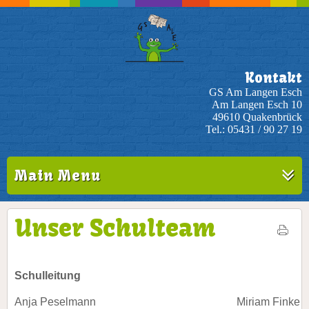
Kontakt
GS Am Langen Esch
Am Langen Esch 10
49610 Quakenbrück
Tel.: 05431 / 90 27 19
Main Menu
Unser Schulteam
Schulleitung
Anja Peselmann
Miriam Finke