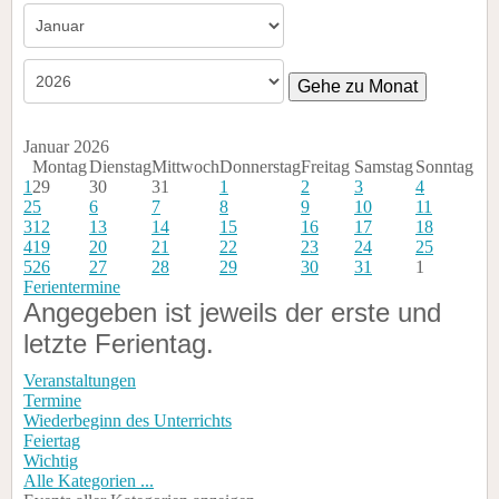
Gehe zu Monat
Januar 2026
Montag
Dienstag
Mittwoch
Donnerstag
Freitag
Samstag
Sonntag
1
29
30
31
1
2
3
4
2
5
6
7
8
9
10
11
3
12
13
14
15
16
17
18
4
19
20
21
22
23
24
25
5
26
27
28
29
30
31
1
Ferientermine
Angegeben ist jeweils der erste und
letzte Ferientag.
Veranstaltungen
Termine
Wiederbeginn des Unterrichts
Feiertag
Wichtig
Alle Kategorien ...