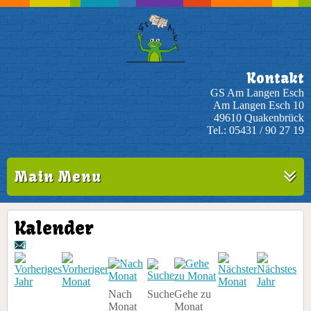
Kontakt
GS Am Langen Esch
Am Langen Esch 10
49610 Quakenbrück
Tel.: 05431 / 90 27 19
Main Menu
Kalender
Nach
Suche
Gehe zu
Monat
Monat